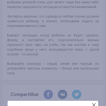
выбрали деловой стиль для своего чада без каких-либо
нюансов, серьезность ситуации останется неизменимой.
Эксперты уверены, что одежда в любом случае должна
нравиться ребенку, а значит, необходимо ходить за
покупками именно с ним.
Бывают ситуации, когда ребенок не будет одевать
форму, а заставляя его, подсознательно малыш
перенесет свое «фе» на учебу, так как костюм и тому
подобные вещи у него ассоциируются лишь с одной
штукой – со школой.
Выбирайте классику - серый, синий или черный, но
добавляйте светлые элементы – белые или пастельные
тона.
Compartilhar