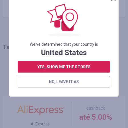
Copiar o link
We've determined that your country is
Talvez você também goste
United States
MAIS NOTÍCIAS
YES, SHOW ME THE STORES
NO, LEAVE IT AS
Melhores lojas
cashback
até 5.00%
AliExpress