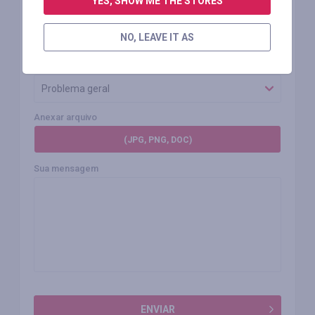
YES, SHOW ME THE STORES
Prioridade
Baixa
NO, LEAVE IT AS
Categoria
Problema geral
Anexar arquivo
(JPG, PNG, DOC)
Sua mensagem
ENVIAR