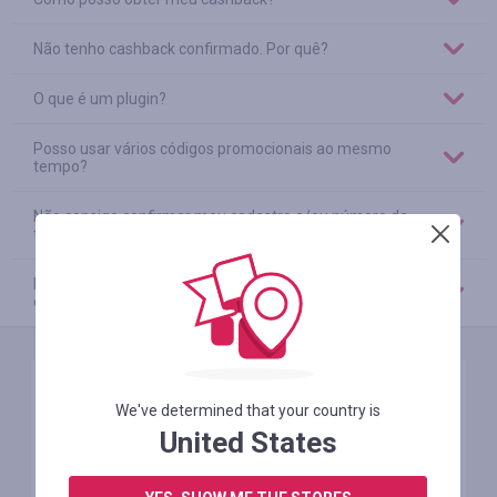
Não tenho cashback confirmado. Por quê?
O que é um plugin?
Posso usar vários códigos promocionais ao mesmo
tempo?
Não consigo confirmar meu cadastro e/ou número de
telefone. O que devo fazer?
É obrigatório preencher um perfil de usuário? Todos os
campos?
Feedback
We've determined that your country is
United States
Assunto