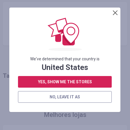
Compartilhar
Copiar o link
We've determined that your country is
United States
Talvez você também goste
YES, SHOW ME THE STORES
MAIS NOTÍCIAS
NO, LEAVE IT AS
Melhores lojas