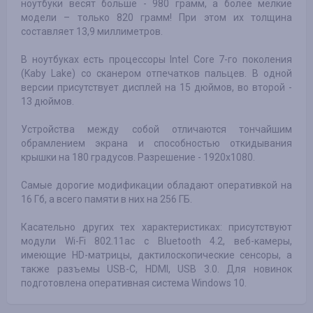
ноутбуки весят больше - 980 грамм, а более мелкие
модели – только 820 грамм! При этом их толщина
составляет 13,9 миллиметров.
В ноутбуках есть процессоры Intel Core 7-го поколения
(Kaby Lake) со сканером отпечатков пальцев. В одной
версии присутствует дисплей на 15 дюймов, во второй -
13 дюймов.
Устройства между собой отличаются тончайшим
обрамлением экрана и способностью откидывания
крышки на 180 градусов. Разрешение - 1920х1080.
Самые дорогие модификации обладают оперативкой на
16 Гб, а всего памяти в них на 256 ГБ.
Касательно других тех характеристиках: присутствуют
модули Wi-Fi 802.11ac с Bluetooth 4.2, веб-камеры,
имеющие HD-матрицы, дактилоскопические сенсоры, а
также разъемы USB-C, HDMI, USB 3.0. Для новинок
подготовлена оперативная система Windows 10.