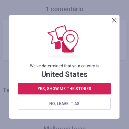
1 comentário
Сергей Виговский
14.05.2017 19:59
круто
We've determined that your country is
United States
YES, SHOW ME THE STORES
Talvez você também goste
NO, LEAVE IT AS
MAIS NOTÍCIAS
Melhores lojas