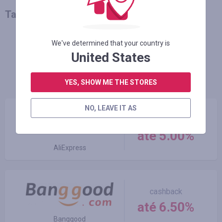
Talvez você também goste
We've determined that your country is
MAIS NOTÍCIAS
United States
Melhores lojas
YES, SHOW ME THE STORES
NO, LEAVE IT AS
cashback
até 5.00%
AliExpress
cashback
até 6.50%
Banggood