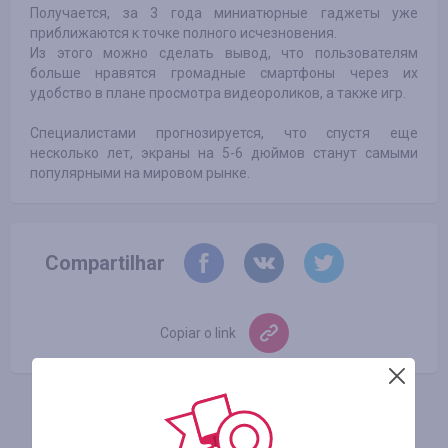
Получается, за 3 года миниатюрные гаджеты уже
приближаются к точке полного исчезновения.
Из этого можно сделать вывод, что пользователям
больше нравятся громадные смартфоны через их
удобство в плане просмотра видеороликов, а также игр.
Специалистами прогнозируется, что спустя еще
несколько лет, экраны на 5-6 дюймов станут самыми
популярными на мировом рынке.
Compartilhar
Copiar o link