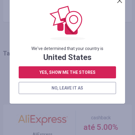
Copiar o link
We've determined that your country is
Talvez você também goste
United States
MAIS NOTÍCIAS
YES, SHOW ME THE STORES
NO, LEAVE IT AS
Melhores lojas
cashback
até 5.00%
AliExpress