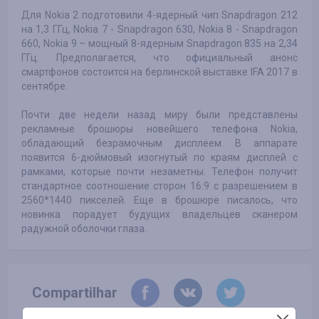
Для Nokia 2 подготовили 4-ядерный чип Snapdragon 212
на 1,3 ГГц, Nokia 7 - Snapdragon 630, Nokia 8 - Snapdragon
660, Nokia 9 – мощный 8-ядерным Snapdragon 835 на 2,34
ГГц. Предполагается, что официальный анонс
смартфонов состоится на берлинской выставке IFA 2017 в
сентябре.
Почти две недели назад миру были представлены
рекламные брошюры новейшего телефона Nokia,
обладающий безрамочным дисплеем. В аппарате
появится 6-дюймовый изогнутый по краям дисплей с
рамками, которые почти незаметны. Телефон получит
стандартное соотношение сторон 16:9 с разрешением в
2560*1440 пикселей. Еще в брошюре писалось, что
новинка порадует будущих владельцев сканером
радужной оболочки глаза.
Compartilhar