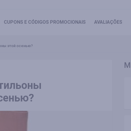
CUPONS
E CÓDIGOS PROMOCIONAIS
AVALIAÇÕES
ярны этой осенью?
M
отильоны
осенью?