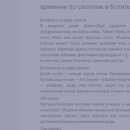
времени по сапогам и ботил
Ботфорты в виде чулков
В модном доме Balenciaga удивили я
предназначены на осень-зиму. Такая обувь 
ноги, плюс они выше простых сапог. Модн
Каблук может быть разным, высоким или э
каблука. Важным здесь считается именно ко
платьями, юбками, фасонами карандаш и т.д
в черном, синем, бежевом, красном цветах.
Ботильоны в виде носков
Boots-socks – новый тренд осени. Изюминко
Ботильоны-носки – это аналог туфлям-лодоч
— комфорт, ведь они плотно сидят на но
эластичной ткани, бархата и атласа. Носить и
Металлик
Футуристические мотивы сейчас в моде, а м
классикой. Модные веяния прекрасно вписыв
«металлик» (может быть серебро или золот
дополняя базовые классические виды.
Лак+винил