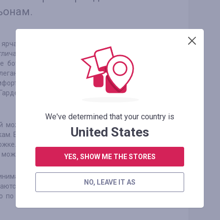
ьонам.
рчайшими ботфортами-чулками, которые
отличается тонкой тканью, повторяющая изгибы
ые ботфорты характерны заостренным носком.
легантным. Ботфорты-чулки могут быть и без
мфорт. Подобные сапоги прекрасно смотрятся с
. Гардероб можно украсить ботфортами-чулками
We've determined that your country is
й можно считать их плотность облегания ног.
United States
кам. Еще одно преимущество таких ботильонов
жке. Ботильоны-носки зачастую делают из
х можно с юбками, платьями.
YES, SHOW ME THE STORES
инимализм и вовсе с давних времен считается
NO, LEAVE IT AS
аются в металлические текстуры. Ботильоны в
о по цвету) подходят к однотонным образам,