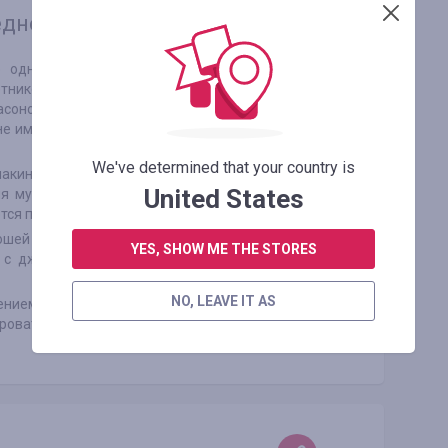
седневном
 однобортные изделия в четких линиях по
тником.
соном прямого кроя, рукавами реглан, а также
е имеет пояса, заклепок и пряжек. Пуговицы в
We've determined that your country is
акинтоши выточки, лацканы, убрав отложные
United States
я мужчин, как и ранее, обладают свободным
тся поясами.
тошей можно назвать их необыкновенную
YES, SHOW ME THE STORES
я с джинсами, брюками, костюмами и многим
NO, LEAVE IT AS
ением всем образам. Среди минимальных
ировать с босоножками, меховыми лоферами и