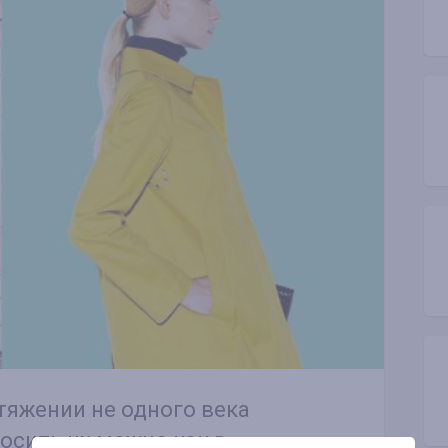
тяжении не одного века
осить их можно как в