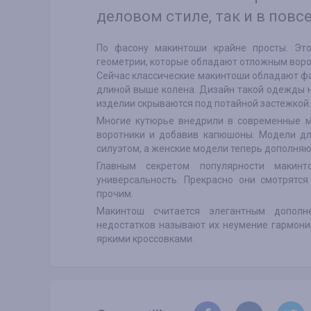
деловом стиле, так и в пов
По фасону макинтоши крайне просты. Это
геометрии, которые обладают отложным воро
Сейчас классические макинтоши обладают фа
длиной выше колена. Дизайн такой одежды н
изделии скрываются под потайной застежкой.
Многие кутюрье внедрили в современные м
воротники и добавив капюшоны. Модели дл
силуэтом, а женские модели теперь дополняю
Главным секретом популярности макин
универсальность. Прекрасно они смотрятс
прочим.
Макинтош считается элегантным дополн
недостатков называют их неумение гармон
яркими кроссовками.