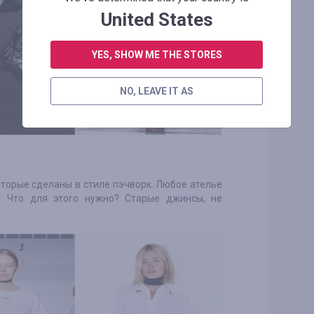
United States
YES, SHOW ME THE STORES
NO, LEAVE IT AS
оторые сделаны в стиле пэчворк. Любое ателье
 Что для этого нужно? Старые джинсы, не