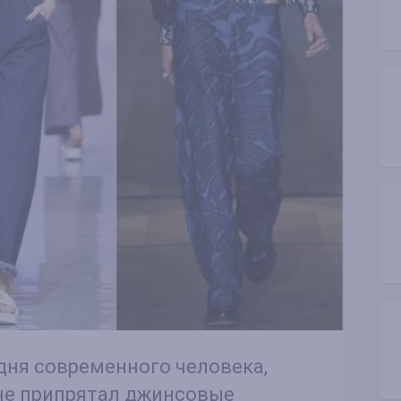
дня современного человека,
 не припрятал джинсовые