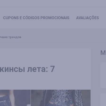
CUPONS
E CÓDIGOS PROMOCIONAIS
AVALIAÇÕES
учших трендов
M
инсы лета: 7