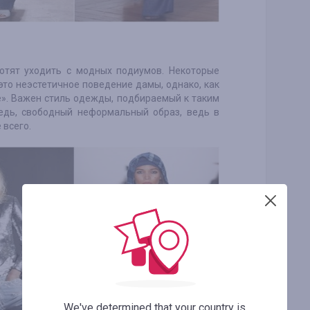
отят уходить с модных подиумов. Некоторые
это неэстетичное поведение дамы, однако, как
ые». Важен стиль одежды, подбираемый к таким
едь, свободный неформальный образ, ведь в
 всего.
We've determined that your country is