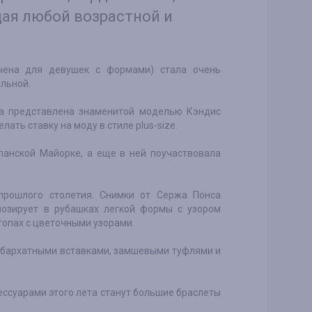
ая любой возрастной и
чена для девушек с формами) стала очень
льной.
ла представлена знаменитой моделью Кэндис
ать ставку на моду в стиле plus-size.
панской Майорке, а еще в ней поучаствовала
 прошлого столетия. Снимки от Сержа Понса
позирует в рубашках легкой формы с узором
топах с цветочными узорами.
с бархатными вставками, замшевыми туфлями и
ессуарами этого лета станут большие браслеты