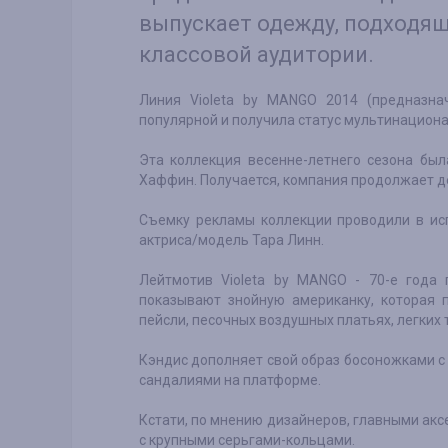
выпускает одежду, подходящ
классовой аудитории.
Линия Violeta by MANGO 2014 (предназна
популярной и получила статус мультинациона
Эта коллекция весенне-летнего сезона бы
Хаффин. Получается, компания продолжает дел
Съемку рекламы коллекции проводили в ис
актриса/модель Тара Линн.
Лейтмотив Violeta by MANGO - 70-е года
показывают знойную американку, которая 
пейсли, песочных воздушных платьях, легких 
Кэндис дополняет свой образ босоножками 
сандалиями на платформе.
Кстати, по мнению дизайнеров, главными акс
с крупными серьгами-кольцами.