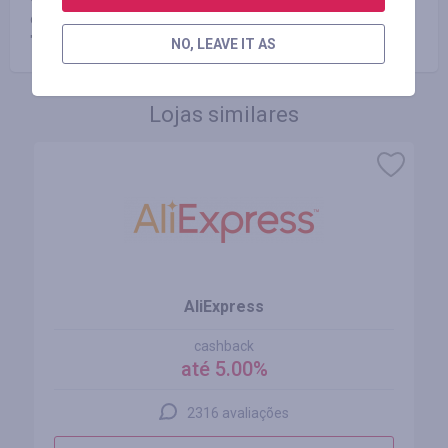
de um dia) mediante solicitação através do menu especial
"PAGAMENTOS".
NO, LEAVE IT AS
Lojas similares
AliExpress
cashback
até 5.00%
2316 avaliações