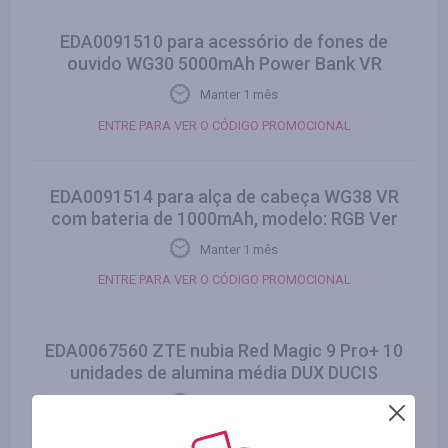
EDA0091510 para acessório de fones de
ouvido WG30 5000mAh Power Bank VR
Manter 1 mês
ENTRE PARA VER O CÓDIGO PROMOCIONAL
EDA0091514 para alça de cabeça WG38 VR
com bateria de 1000mAh, modelo: RGB Ver
Manter 1 mês
ENTRE PARA VER O CÓDIGO PROMOCIONAL
EDA0067560 ZTE nubia Red Magic 9 Pro+ 10
unidades de alumina média DUX DUCIS
Manter 1 mês
ENTRE PARA VER O CÓDIGO PROMOCIONAL