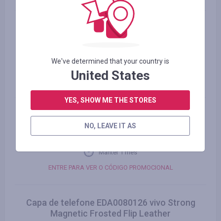
Capa de telefone de couro em relevo
EDA0069504 Samsung Galaxy A16 5G Butterfly
Rose
We've determined that your country is
Manter 1 mês
United States
ENTRE PARA VER O CÓDIGO PROMOCIONAL
YES, SHOW ME THE STORES
Capa de telefone de couro em relevo
EDA0072304 Samsung Galaxy S25 5G Butterfly
NO, LEAVE IT AS
Rose
Manter 1 mês
ENTRE PARA VER O CÓDIGO PROMOCIONAL
Capa de telefone EDA0080126 vivo Strong
Magnetic Frosted Flip Leather