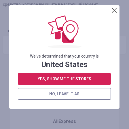
средство, которое вы ищите в настоящий момент.
INFORMAÇÕES
GARANTIA
CUPONS
(0)
Nenhum código promocional
We've determined that your country is
United States
Lojas similares
YES, SHOW ME THE STORES
NO, LEAVE IT AS
AliExpress