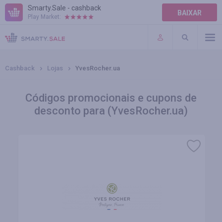
Smarty.Sale - cashback
BAIXAR
Play Market:
AJUDA
TERMOS DE USO
Cashback
Lojas
YvesRocher.ua
Códigos promocionais e cupons de
desconto para (YvesRocher.ua)