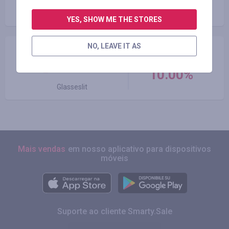
até 2.00%
Geekbuying.com
YES, SHOW ME THE STORES
NO, LEAVE IT AS
cashback
10.00%
Glasseslit
Mais vendas
em nosso aplicativo para dispositivos
móveis
Suporte ao cliente Smarty.Sale