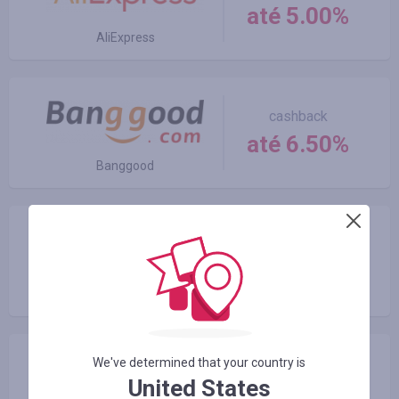
até 5.00%
AliExpress
cashback
até 6.50%
Banggood
cashback
6.75%
SUNSKY.com
We've determined that your country is
cashback
United States