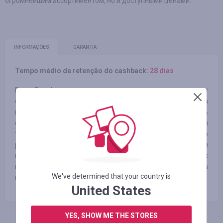
огромнейшим ассортиментом, но и доступными ценами.
INFORMAÇÕES
GARANTIA
Tempo médio de retenção do cashback:
28 dias
Если Вы фанат жевательных резинок, если ищите ту
самую жвачку из детства, если как-то пробовали за
границей прикольную жвачку и никак не можете забыть
ее вкус, или если Вы просто любите что-то новое – Вы
точно зашли по адресу! Здесь вы найдете жевательную
резинку на любой вкус, начиная от обычных фруктовых и
мятных, и заканчивая экзотическими вкусами, такими как
вкус зеленого чая, газировки, розы, праздничного пирога
We've determined that your country is
или даже огурца, бекона и мяса.
United States
YES, SHOW ME THE STORES