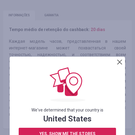
INFORMAÇÕES
GARANTIA
Tempo médio de retenção do cashback:
20 dias
Каждая модель часов, представленная в нашем
интернет-магазине может похвастаться своей
точностью, надежностью, и соответствием всем
стандартам качества, предъявляемым к часовым
изделиям. Для обеспечения обслуживания в
официальном сервисном центре мы выдаем с каждым
экземпляром часов, заполненный по всем требованиям
компании Касио, гарантийный талон. Помимо гарантии
оригинальности и исключительно высокого качества
часов, мы рады предоставить каждому покупателю
широкий ассортимент мужских, женских, детских
We've determined that your country is
наручных часов, будильников и настенных часов.
United States
YES, SHOW ME THE STORES