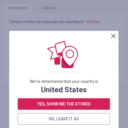
INFORMAÇÕES
GARANTIA
Tempo médio de retenção do cashback:
30 dias
В настоящее время у нас есть четыре бренда, а именно
Donner, Eastar, Moukey и Reditmo, которые охватывают
широкий спектр продуктов. Мы верим, что игра на
музыкальных инструментах сделает людей счастливыми.
Приобретая наши высококачественные инструменты для
начинающих или профессионалов, вы можете легко
начать свое музыкальное путешествие.
We've determined that your country is
United States
FAÇA LOGIN PARA DEIXAR UM COMENTÁRIO
YES, SHOW ME THE STORES
NO, LEAVE IT AS
Lojas similares