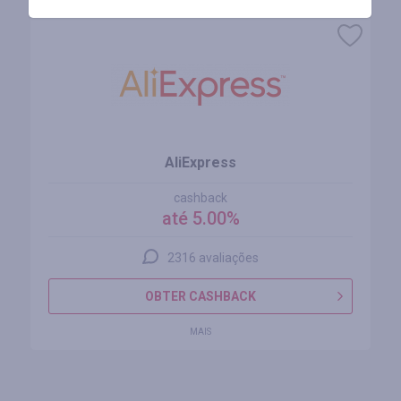
AliExpress
cashback
até 5.00%
2316 avaliações
OBTER CASHBACK
MAIS