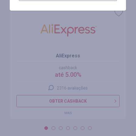
AliExpress
cashback
até 5.00%
2316 avaliações
OBTER CASHBACK
MAIS