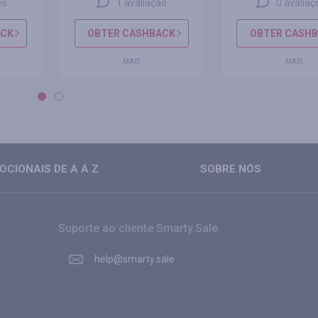
es
1 avaliação
0 avaliaç
ACK
OBTER CASHBACK
OBTER CASH
MAIS
MAIS
CIONAIS DE A A Z
SOBRE NÓS
Suporte ao cliente Smarty.Sale
help@smarty.sale