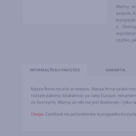
Wiemy, że
zespole. 
europejsk
z Obsług
współprac
szybko, ja
INFORMAÇÕES
/CONDIÇÕES
GARANTIA
Nasza firma nie stoi w miejscu. Nasza firma szuka mo
rozszerzaliśmy działalność po całej Europie, nieust
co tworzymy. Wiemy, że nikt nie jest doskonały i tyl
Uwaga:
Cashback nie jest pobierany w przypadku korzyst