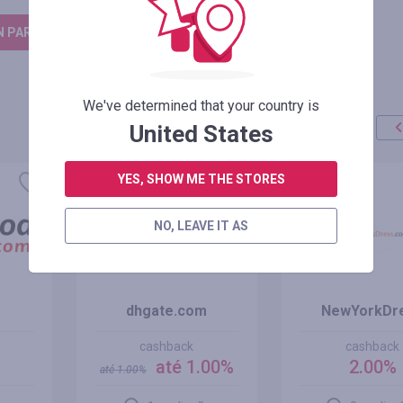
N PARA DEIXAR UM COMENTÁRIO
We've determined that your country is
United States
oferta
+100%
YES, SHOW ME THE STORES
NO, LEAVE IT AS
dhgate.com
NewYorkDr
cashback
cashback
%
até 1.00%
2.00%
até
1.00
%