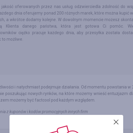
 jakość oferowanych przez nas usług odzwierciedla zdolność do ws
Każdego dnia oferujemy ponad 200 różnych marek, które można kupić w
ich, a wkrótce dodamy kolejne. W dowolnym momencie możesz skonta
ą Klienta danego państwa, która jest gotowa Ci pomóc. Wie
owników ciężko pracuje każdego dnia, aby przesyłka została dosta
k to możliwe.
żliwości i natychmiast podejmuje działania. Od momentu powstania w 2
annie poszukując nowych rynków, na które możemy wnieść entuzjazm dl
ko razem możemy być factcool pod każdym względem.
ania z kuponów i kodów promocyjnych innych firm