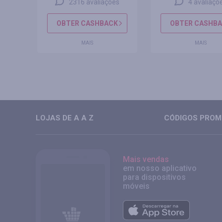
s
2316 avaliações
4 avaliaçõ
CK
OBTER CASHBACK
OBTER CASHB
MAIS
MAIS
LOJAS DE A A Z
CÓDIGOS PROMO
Mais vendas
em nosso aplicativo
para dispositivos
móveis