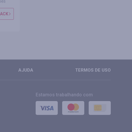
ões
0 avaliações
0 avali
BACK
OBTER CASHBACK
OBTER CAS
MAIS
MAIS
AJUDA
TERMOS DE USO
Estamos trabalhando com