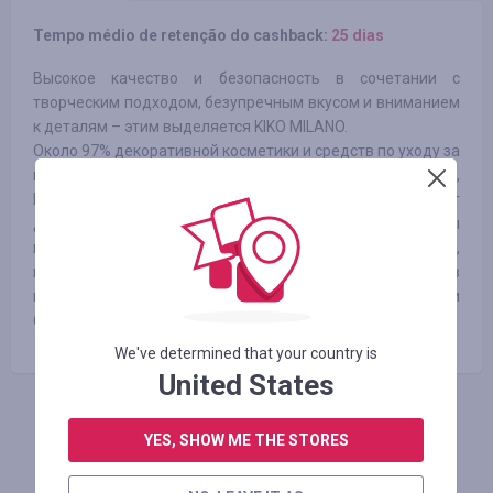
Tempo médio de retenção do cashback:
25 dias
Высокое качество и безопасность в сочетании с
творческим подходом, безупречным вкусом и вниманием
к деталям – этим выделяется KIKO MILANO.
Около 97% декоративной косметики и средств по уходу за
кожей лица и тела производится в Европе, а также в США,
Корее и Японии. Каждое средство – результат
длительных исследований и разработок команды
профессионалов. Вся косметика, выпускаемая брендом,
проходит дерматологическое тестирование в
независимых лабораториях для сертификации
безопасности KIKO.
We've determined that your country is
United States
FAÇA LOGIN PARA DEIXAR UM COMENTÁRIO
YES, SHOW ME THE STORES