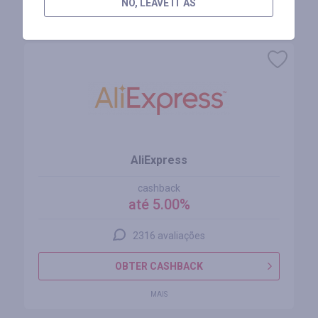
NO, LEAVE IT AS
Lojas similares
AliExpress
cashback
até 5.00%
2316 avaliações
OBTER CASHBACK
MAIS