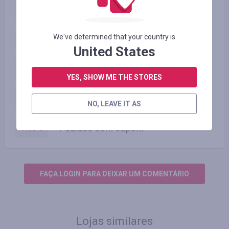
Pedidos de marketplace
1.60
%
We've determined that your country is
Paid Order (app)
3.20
%
United States
Pedidos sem cupom
3.20
%
YES, SHOW ME THE STORES
Pedidos de marketplace
1.60
%
NO, LEAVE IT AS
Pedidos com cupom
1.60
%
FAÇA LOGIN PARA DEIXAR UM COMENTÁRIO
Lojas similares