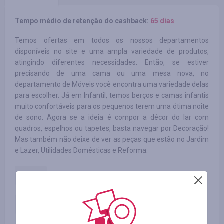
Tempo médio de retenção do cashback:
65 dias
Temos ofertas em todos os nossos departamentos
disponíveis no site e uma ampla variedade de produtos,
atingindo diferentes necessidades. Então, se estiver
precisando de uma cama ou uma mesa nova, no
departamento de Móveis você encontra uma variedade delas
para escolher. Já em Infantil, temos berços e camas infantis
muito confortáveis para os pequenos terem uma ótima noite
de sono. Agora se a ideia é compor a décor do lar com
quadros, espelhos ou tapetes, basta navegar por Decoração!
Mas também não deixe de ver as peças que estão no Jardim
e Lazer, Utilidades Domésticas e Reforma.
Pedidos sem cupom (Mobly)
3.20
%
Pedidos com cupom (Mobly)
1.60
%