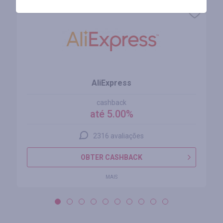
AliExpress
cashback
até 5.00%
2316 avaliações
OBTER CASHBACK
MAIS