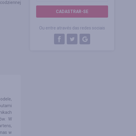
j codziennej
CADASTRAR-SE
Ou entre através das redes sociais
odele,
butami
nikach
dów. W
rtens,
 nas w