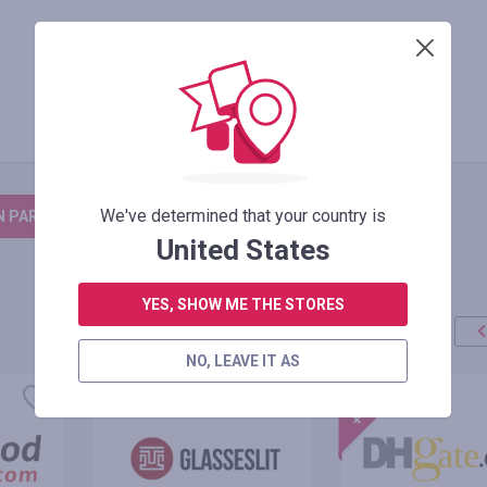
We've determined that your country is
N PARA DEIXAR UM COMENTÁRIO
United States
YES, SHOW ME THE STORES
NO, LEAVE IT AS
oferta
+100%