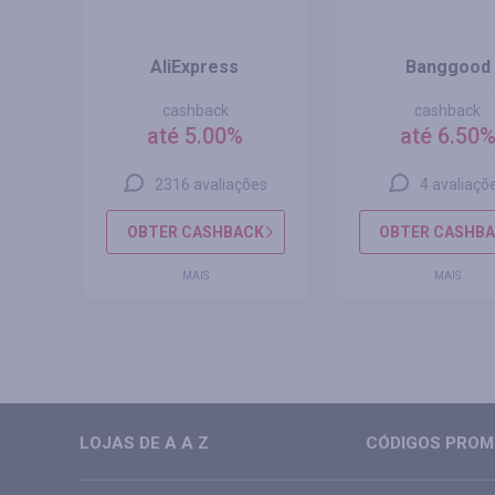
BR
AliExpress
Banggood
cashback
cashback
até 5.00%
até 6.50
s
2316 avaliações
4 avaliaçõ
CK
OBTER CASHBACK
OBTER CASHB
MAIS
MAIS
LOJAS DE A A Z
CÓDIGOS PROMO