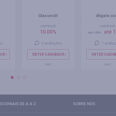
Glasseslit
dhgate.c
cashback
cashback
%
10.00%
até 
até
1.00
%
es
0 avaliações
1 avalia
ACK
OBTER CASHBACK
OBTER CASH
MAIS
MAIS
CIONAIS DE A A Z
SOBRE NÓS