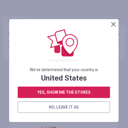
INFORMAÇÕES
GARANTIA
Nasza oferta to prawie 50 tys. produktów, renomowanych
producentów w tym m.in. ABB, BALS, DEHN, LEGRAND,
SCHNEIDER ELECTRIC, SIEMENS, oraz wielu innych.
We've determined that your country is
FAÇA LOGIN PARA DEIXAR UM COMENTÁRIO
United States
YES, SHOW ME THE STORES
Lojas similares
NO, LEAVE IT AS