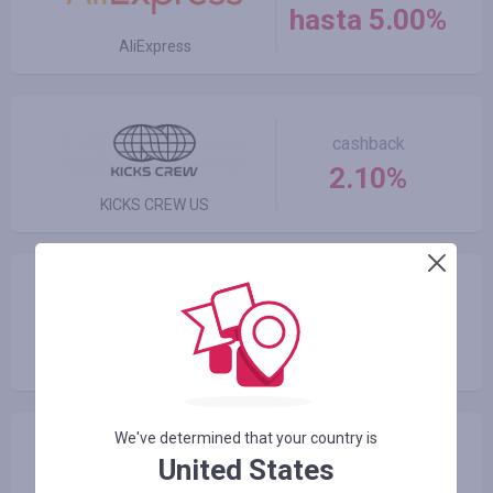
hasta 5.00%
AliExpress
cashback
2.10%
KICKS CREW US
cashback
hasta 6.50%
Banggood
We've determined that your country is
cashback
United States