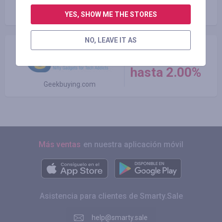
6.75%
SUNSKY.com
YES, SHOW ME THE STORES
NO, LEAVE IT AS
cashback
hasta 2.00%
Geekbuying.com
Más ventas
en nuestra aplicación móvil
Asistencia para clientes de Smarty.Sale
help@smarty.sale