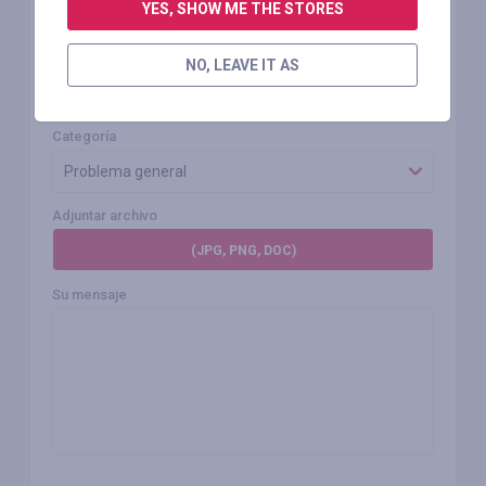
YES, SHOW ME THE STORES
Prioridad
NO, LEAVE IT AS
Bajo
Categoría
Problema general
Adjuntar archivo
(JPG, PNG, DOC)
Su mensaje