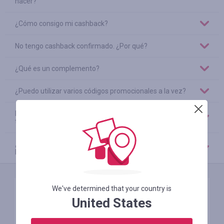
hacer?
¿Cómo consigo mi cashback?
No tengo cashback confirmado. ¿Por qué?
¿Qué es un complemento?
¿Puedo utilizar varios códigos promocionales a la vez?
No puedo confirmar mi registro o mi número de
teléfono. ¿Qué debería hacer?
¿Es obligatorio completar el perfil de usuario? ¿Todos
los campos?
We've determined that your country is
Comentario
United States
Tema