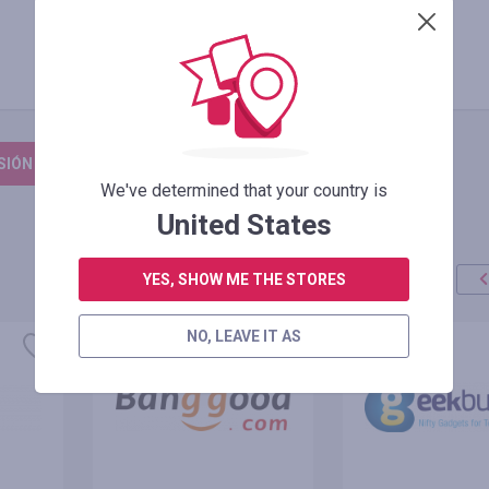
2.00
%
dhgate.com
ESIÓN PARA DEJAR UNA RESEÑA
We've determined that your country is
United States
YES, SHOW ME THE STORES
NO, LEAVE IT AS