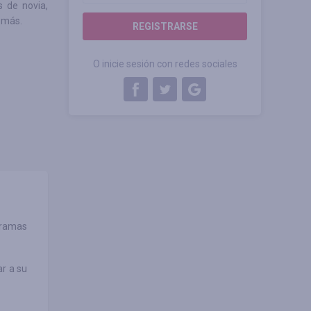
s de novia,
o más.
REGISTRARSE
O inicie sesión con redes sociales
gramas
ar a su