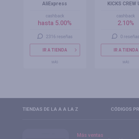
AliExpress
KICKS CREW 
cashback
cashback
hasta 5.00%
2.10%
2316 reseñas
0 reseña
IR A TIENDA
IR A TIENDA
MÁS
MÁS
TIENDAS DE LA A A LA Z
CÓDIGOS PR
Más ventas