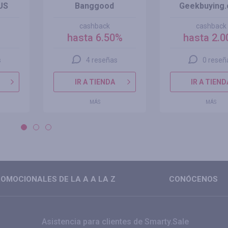
US
Banggood
Geekbuying
cashback
cashback
hasta 6.50%
hasta 2.
s
4 reseñas
0 reseñ
IR A TIENDA
IR A TIEND
MÁS
MÁS
OMOCIONALES DE LA A A LA Z
CONÓCENOS
Asistencia para clientes de Smarty.Sale