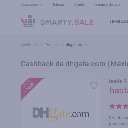
Conócenos
Noticias
Ayuda
Términos de uso
TIENDAS
Cashback
Tiendas
dhgate.com
Cashback de dhgate.com (Méxi
hasta 1
oferta
+100%
has
DHgate es
productos