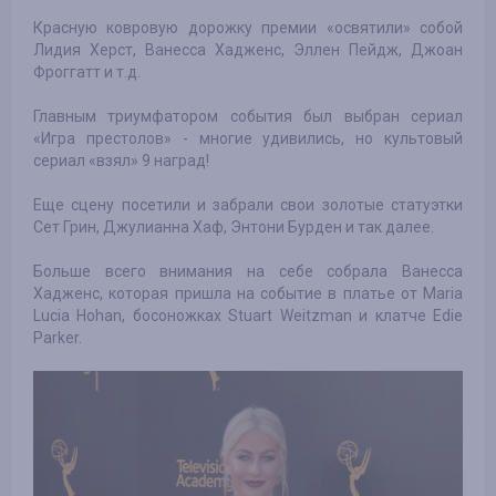
Красную ковровую дорожку премии «освятили» собой
Лидия Херст, Ванесса Хадженс, Эллен Пейдж, Джоан
Фроггатт и т.д.
Главным триумфатором события был выбран сериал
«Игра престолов» - многие удивились, но культовый
сериал «взял» 9 наград!
Еще сцену посетили и забрали свои золотые статуэтки
Сет Грин, Джулианна Хаф, Энтони Бурден и так далее.
Больше всего внимания на себе собрала Ванесса
Хадженс, которая пришла на событие в платье от Maria
Lucia Hohan, босоножках Stuart Weitzman и клатче Edie
Parker.