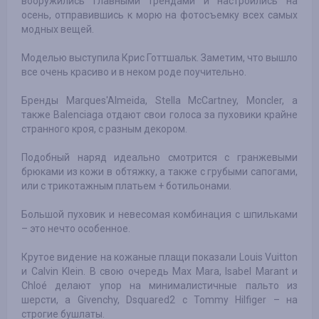
вооружились главными трендами и настроились на
осень, отправившись к морю на фотосъемку всех самых
модных вещей.
Моделью выступила Крис Готтшальк. Заметим, что вышло
все очень красиво и в неком роде поучительно.
Бренды Marques'Almeida, Stella McCartney, Moncler, а
также Balenciaga отдают свои голоса за пуховики крайне
странного кроя, с разным декором.
Подобный наряд идеально смотрится с гранжевыми
брюками из кожи в обтяжку, а также с грубыми сапогами,
или с трикотажным платьем + ботильонами.
Большой пуховик и невесомая комбинация с шпильками
– это нечто особенное.
Крутое видение на кожаные плащи показали Louis Vuitton
и Calvin Klein. В свою очередь Max Mara, Isabel Marant и
Chloé делают упор на минималистичные пальто из
шерсти, а Givenchy, Dsquared2 с Tommy Hilfiger – на
строгие бушлаты.