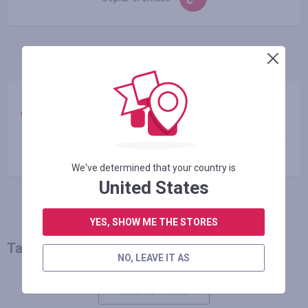
1 comentario
александр
22.12.2016 11:18
ура!
We've determined that your country is
United States
YES, SHOW ME THE STORES
También le puede interesar
NO, LEAVE IT AS
MÁS NOTICIAS