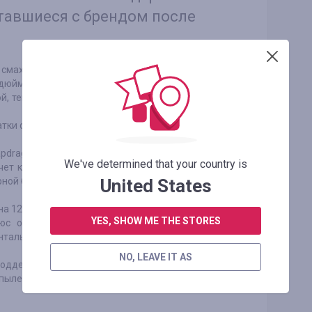
ставшиеся с брендом после
смахивает на Galaxy S8 Plus. Выделяется
дюйма. Весит новинка 195 грамм, а всего
й, темно-синий. Еще Galaxy Note 8 в комплекте
атки с отпечатком пальцев.
pdragon 835 со встроенным хранилищем на 64,
We've determined that your country is
чет карточки microSD. Оперативная память по
United States
рной батареи достигла 3300 мАч.
на 12 Мп. Разработчики говорят, что она может
YES, SHOW ME THE STORES
юс обеим частям 2-й камеры подготовлена
нтальную камеру аппарата выделено 8 Мп.
NO, LEAVE IT AS
с поддержкой работы персонального помощника
и пыленепроницаемый, поддерживая заодно и