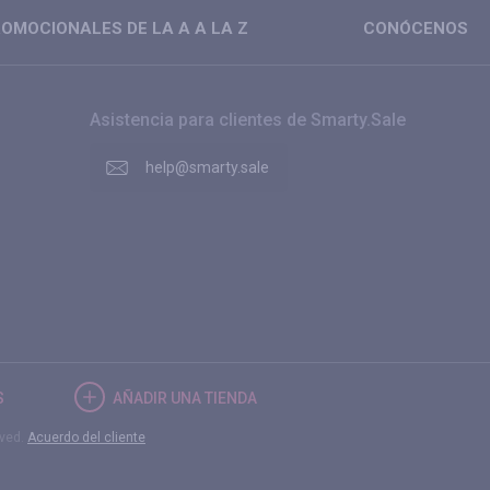
OMOCIONALES DE LA A A LA Z
CONÓCENOS
Asistencia para clientes de Smarty.Sale
help@smarty.sale
S
AÑADIR UNA TIENDA
rved.
Acuerdo del cliente