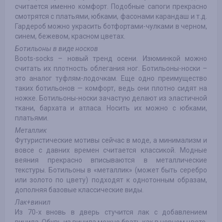
считается именно комфорт. Подобные сапоги прекрасно
смотрятся с платьями, юбками, фасонами карандаш и т.д.
Гардероб можно украсить ботфортами-чулками в черном,
синем, бежевом, красном цветах.
Ботильоны в виде носков
Boots-socks – новый тренд осени. Изюминкой можно
считать их плотность облегания ног. Ботильоны-носки –
это аналог туфлям-лодочкам. Еще одно преимущество
таких ботильонов — комфорт, ведь они плотно сидят на
ножке. Ботильоны-носки зачастую делают из эластичной
ткани, бархата и атласа. Носить их можно с юбками,
платьями.
Металлик
Футуристические мотивы сейчас в моде, а минимализм и
вовсе с давних времен считается классикой. Модные
веяния прекрасно вписываются в металлические
текстуры. Ботильоны в «металлик» (может быть серебро
или золото по цвету) подходят к однотонным образам,
дополняя базовые классические виды.
Лак+винил
Из 70-х вновь в дверь стучится лак с добавлением
винила. Обувь из винила можно брать как в черном цвете,