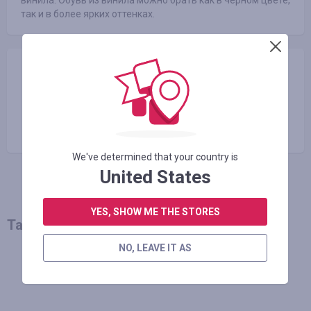
так и в более ярких оттенках.
Compartir
Copiar el enlace
We've determined that your country is
United States
YES, SHOW ME THE STORES
También le puede interesar
NO, LEAVE IT AS
MÁS NOTICIAS