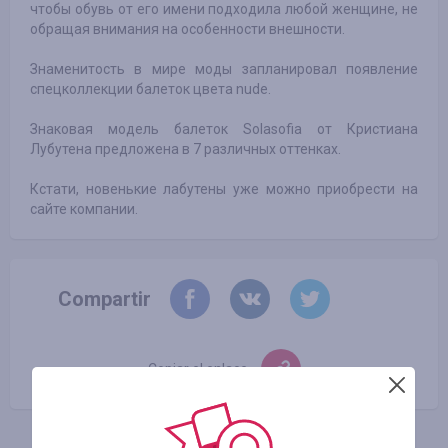
чтобы обувь от его имени подходила любой женщине, не
обращая внимания на особенности внешности.
Знаменитость в мире моды запланировал появление
спецколлекции балеток цвета nude.
Знаковая модель балеток Solasofia от Кристиана
Лубутена предложена в 7 различных оттенках.
Кстати, новенькие лабутены уже можно приобрести на
сайте компании.
Compartir
Copiar el enlace