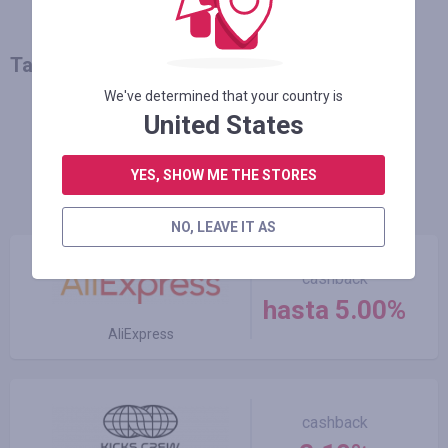
También le puede interesar
We've determined that your country is
United States
MÁS NOTICIAS
YES, SHOW ME THE STORES
Las mejores tiendas
NO, LEAVE IT AS
cashback
hasta 5.00%
AliExpress
cashback