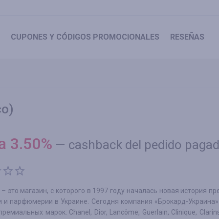
CUPONES
Y CÓDIGOS PROMOCIONALES
RESEÑAS
co)
ta
3.50
%
—
cashback del pedido paga
 это магазин, с которого в 1997 году началась новая история п
и и парфюмерии в Украине. Сегодня компания «Брокард-Украина» 
ремиальных марок: Chanel, Dior, Lancôme, Guerlain, Clinique, Clarins