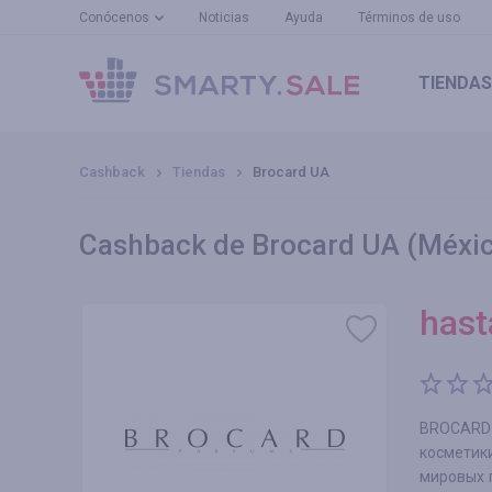
Conócenos
Noticias
Ayuda
Términos de uso
TIENDAS
Cashback
Tiendas
Brocard UA
Cashback de Brocard UA (Méxi
has
BROCARD –
косметик
мировых п