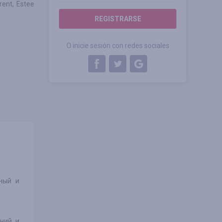
rent, Estee
REGISTRARSE
O inicie sesión con redes sociales
нный и
ений и