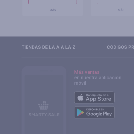
MÁS
MÁS
TIENDAS DE LA A A LA Z
CÓDIGOS PR
Más ventas
en nuestra aplicación
móvil