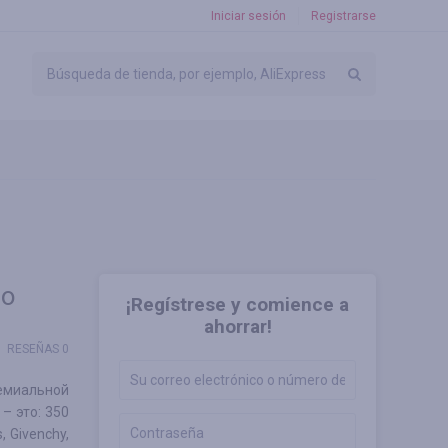
Iniciar sesión
Registrarse
do
¡Regístrese y comience a
ahorrar!
RESEÑAS 0
ремиальной
– это: 350
, Givenchy,