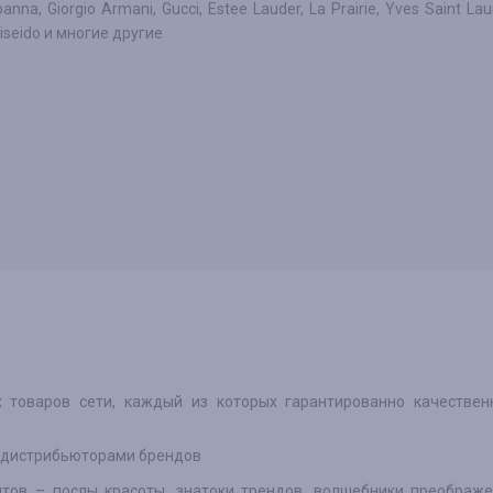
nna, Giorgio Armani, Gucci, Estee Lauder, La Prairie, Yves Saint Lau
hiseido и многие другие
х товаров сети, каждый из которых гарантированно качестве
и дистрибьюторами брендов
нтов – послы красоты, знатоки трендов, волшебники преображ