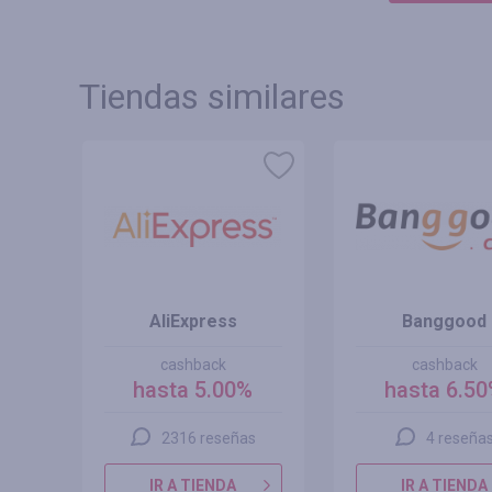
Tiendas similares
AliExpress
Banggood
cashback
cashback
hasta 5.00%
hasta 6.5
2316 reseñas
4 reseña
IR A TIENDA
IR A TIENDA