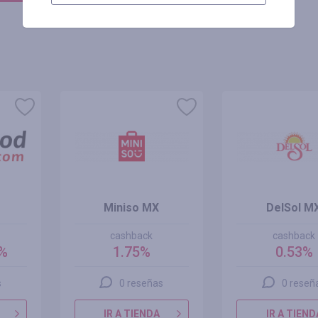
Miniso MX
DelSol M
cashback
cashback
0%
1.75%
0.53%
s
0 reseñas
0 reseñ
IR A TIENDA
IR A TIEND