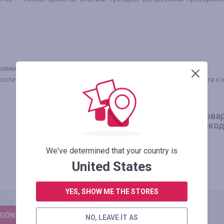
 применением промокода
ости оплачивается по стандартным условиям. Если будет оплата с 
Оплаченный заказ за товар
0.00
%
использованием промокод
We've determined that your country is
United States
YES, SHOW ME THE STORES
ESIÓN PARA DEJAR UNA RESEÑA
NO, LEAVE IT AS