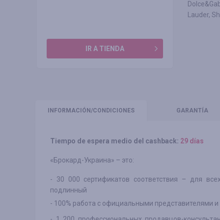
Dolce&Gaba
Lauder, S
IR A TIENDA
INFORMACIÓN
/CONDICIONES
GARANTÍA
Tiempo de espera medio del cashback:
29 días
«Брокард-Украина» – это:
- 30 000 сертификатов соответствия – для все
подлинный
- 100% работа с официальными представителями 
- 1 200 профессиональных продавцов-консульта