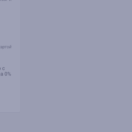
картой
 с
а 0%