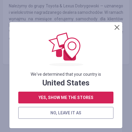
Należymy do grupy Toyota & Lexus Dobrygowski — uznanego
i wielokrotnie nagradzanego dealera samochodów. W ramach
wynajmu na miesiące oferujemy samochody dla klientów
biznesowych i indywidualnych na okres od 1 do 24 miesięcy.
Warunki wypożyczenia samochodu są indywidualnie
dopasowywane do klientów i ich potrzeb.
Rezerwacja płatna
40.00
PLN
We've determined that your country is
INICIE SESIÓN PARA DEJAR UNA RESEÑA
United States
YES, SHOW ME THE STORES
Tiendas similares
NO, LEAVE IT AS