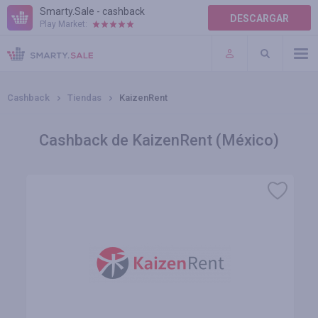
Smarty.Sale - cashback
DESCARGAR
Play Market:
AYUDA
TÉRMINOS DE USO
Cashback
Tiendas
KaizenRent
Cashback de KaizenRent (México)