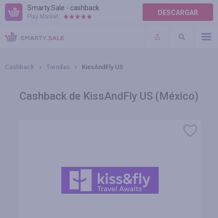
Smarty.Sale - cashback
DESCARGAR
Play Market:
AYUDA
TÉRMINOS DE USO
Cashback
Tiendas
KissAndFly US
Cashback de KissAndFly US (México)