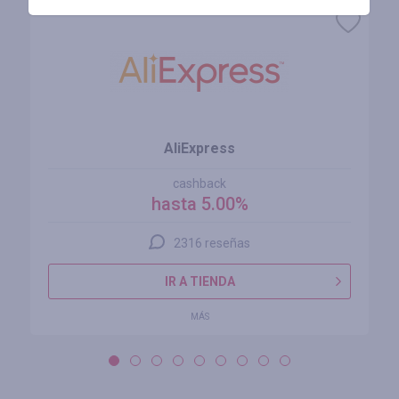
AliExpress
cashback
hasta 5.00%
2316 reseñas
IR A TIENDA
MÁS