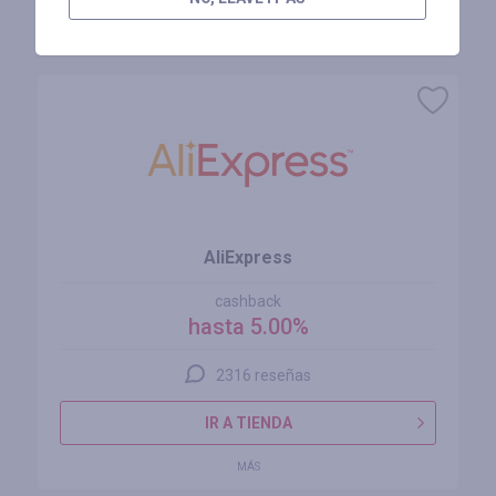
Tiendas similares
AliExpress
cashback
hasta 5.00%
2316 reseñas
IR A TIENDA
MÁS