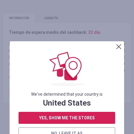
INFORMACIÓN
GARANTÍA
Tiempo de espera medio del cashback:
32 día
Наш девиз – LOVE YOUR SKIN – это любовь к клиентам и
их стремление заботиться о себе и своем теле!
Производство Mr.SCRUBBER прошло сертификацию по
международным стандартам ISO 9001:2015 и ISO
22716:2007 и полностью отвечает требованиям
надлежащей производственной практики GMP
Оплаченный заказ
4.96
%
We've determined that your country is
United States
YES, SHOW ME THE STORES
INICIE SESIÓN PARA DEJAR UNA RESEÑA
NO, LEAVE IT AS