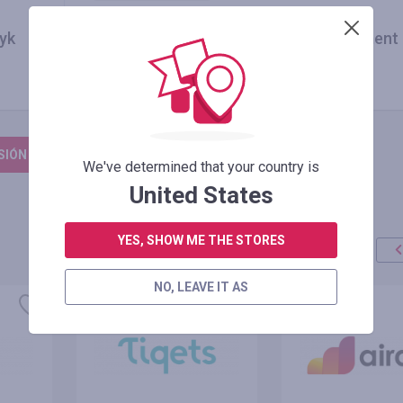
37.50
PLN
yk
Internet na abonament
ESIÓN PARA DEJAR UNA RESEÑA
We've determined that your country is
United States
YES, SHOW ME THE STORES
NO, LEAVE IT AS