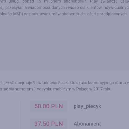
cym usługi ponad 15 milionom abonentów*. Play świadczy usługi
j, przesyłania wiadomości, danych i wideo dla klientów indywidualnyc
ólności MŚP) na podstawie umów abonenckich i ofert przedpłaconych.
LTE/5G obejmuje 99% ludności Polski. Od czasu komercyjnego startu 
y stać się numerem 1 na rynku mobilnym w Polsce w 2017 roku.
50.00
PLN
play_piecyk
37.50
PLN
Abonament