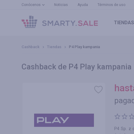
Conócenos
Noticias
Ayuda
Términos de uso
TIENDAS
Cashback
Tiendas
P4 Play kampania
Cashback de P4 Play kampania
has
paga
P4 Sp. z 