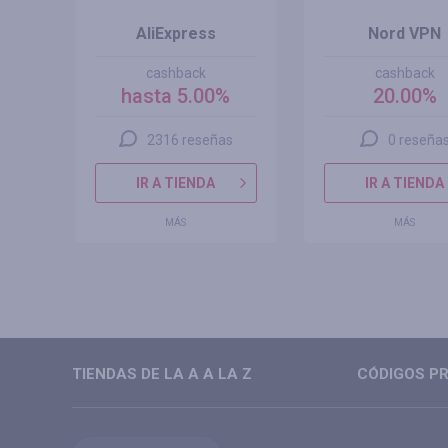
o
AliExpress
Nord VPN
cashback
cashback
hasta 5.00%
20.00%
2316 reseñas
0 reseña
IR A TIENDA
IR A TIENDA
MÁS
MÁS
TIENDAS DE LA A A LA Z
CÓDIGOS PR