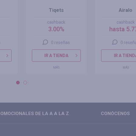
Tiqets
Airalo
cashback
cashback
3.00%
hasta 5.
s
0 reseñas
0 reseñ
IR A TIENDA
IR A TIEND
MÁS
MÁS
OMOCIONALES DE LA A A LA Z
CONÓCENOS