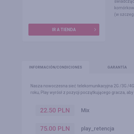
świadczą
komórkowe
(w szczeg
IR A TIENDA
INFORMACIÓN
/CONDICIONES
GARANTÍA
Nasza nowoczesna sieć telekomunikacyjna 2G /3G /4G 
roku, Play wyrósł z pozycji początkującego gracza, ab
22.50
PLN
Mix
75.00
PLN
play_retencja