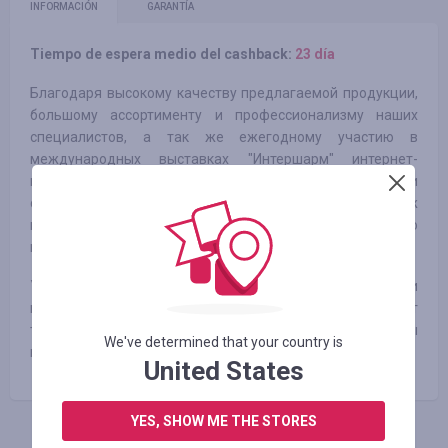
INFORMACIÓN
GARANTÍA
Tiempo de espera medio del cashback:
23 día
Благодаря высокому качеству предлагаемой продукции,
большому ассортименту и профессионализму наших
специалистов, а так же ежегодному участию в
международных выставках "Интершарм" интернет-
магазин «Proficosmetics» за небольшой период времени
стал одним из лидеров в области продаж
профессиональной косметики, как для домашнего
применения, так и для специалистов индустрии красоты.
У нас более 20000 видов продукции самых известных и
крупных фирм. Мы постоянно расширяем ассортимент
товаров в магазине и активно работаем над тем, чтобы
We've determined that your country is
покупки в нашем магазине стали еще быстрее и удобнее!
United States
YES, SHOW ME THE STORES