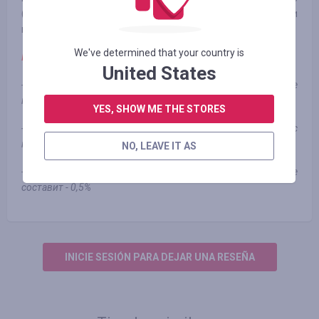
(песочницы, горки, детский транспорт – от самокатов и
велосипедов до электромобилей).
We've determined that your country is
Примечание:
United States
- заказы оформленные юридическими лицами оплате не
подлежат
YES, SHOW ME THE STORES
- для зачисления кешбека необходимо делать переход с
нашего сервиса перед оформлением каждого заказа
NO, LEAVE IT AS
- при заказе с купоном FLOCKTORY вознаграждение
составит - 0,5%
INICIE SESIÓN PARA DEJAR UNA RESEÑA