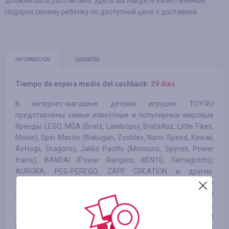
должна быть рассчитана. Здесь вы найдете качественный
подарок своему ребенку по доступной цене с доставкой.
INFORMACIÓN
GARANTÍA
Tiempo de espera medio del cashback:
29 días
В интернет-магазине детских игрушек TOY.RU
представлены самые известные и популярные мировые
бренды: LEGO, MGA (Bratz, Lalaloopsy, Bratzillaz, Little Tikes,
Moxie), Spin Master (Bakugan, Zoobles, Nano Speed, Kawaii,
AirHogs, Dragons), Jakks Pacific (Monsuno, Spynet, Power
trains), BANDAI (Power Rangers, BEN10, Tamagotchi),
AURORA, PEG-PEREGO, ZAPF CREATION и другие.
Ассортимент магазина включает в себя игрушки для
детей от 0 до 14 лет. Он представлен как игрушками для
дома (конструкторы, радиоуправляемые модели, куклы,
фигурки героев фильмов и мультфильмов и пр.), так и
игрушками и комплексами для игр на свежем воздухе