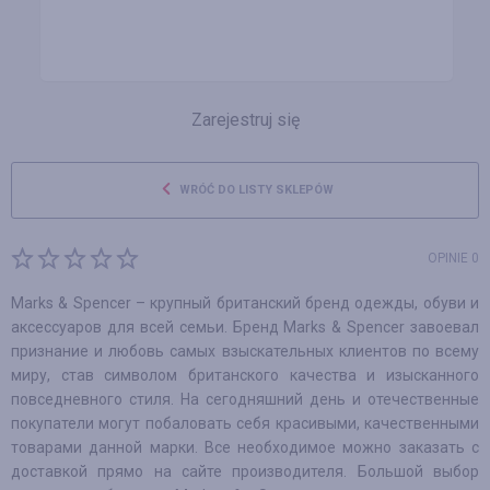
Zarejestruj się
WRÓĆ DO LISTY SKLEPÓW
OPINIE 0
Marks & Spencer – крупный британский бренд одежды, обуви и
аксессуаров для всей семьи. Бренд Marks & Spencer завоевал
признание и любовь самых взыскательных клиентов по всему
миру, став символом британского качества и изысканного
повседневного стиля. На сегодняшний день и отечественные
покупатели могут побаловать себя красивыми, качественными
товарами данной марки. Все необходимое можно заказать с
доставкой прямо на сайте производителя. Большой выбор