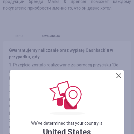
продукции бренда Marks & Spencer поможет каждому
покупателю приобрести именно то, что он давно хотел.
INFO
GWARANCJA
Gwarantujemy naliczanie oraz wypłatę Cashback`u w
przypadku, gdy:
1. Przejście zostało realizowane za pomocą przycisku "Do
sklepu" na naszej stronie. Po przejściu do sklepu
internetowego minęło nie więcej niż 4 godziny, a zamówienie
zostało realizowane bez opuszczenia strony sklepu.
2. Po przejściu do sklepu nie wchodziłeś na strony banerów
reklamowych z innych źródeł oraz do newsleterów sklepów
internetowychв na stronie, a także nie korzystałeś z kodów
promocyjnych innych firm.
3. Wybrany przez Ciebie produkt bierze udział w programie
We've determined that your country is
Cashback (w niektórych sklepach internetowych istnieje
United States
podział na kategorie, patrz zakładkę «Informacja/Warunki» )