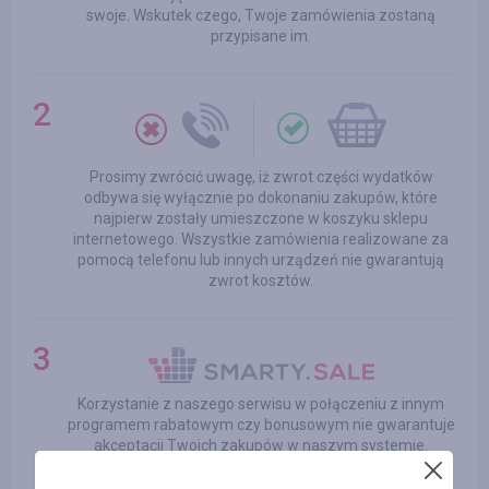
swoje. Wskutek czego, Twoje zamówienia zostaną
przypisane im.
Prosimy zwrócić uwagę, iż zwrot części wydatków
odbywa się wyłącznie po dokonaniu zakupów, które
najpierw zostały umieszczone w koszyku sklepu
internetowego. Wszystkie zamówienia realizowane za
pomocą telefonu lub innych urządzeń nie gwarantują
zwrot kosztów.
Korzystanie z naszego serwisu w połączeniu z innym
programem rabatowym czy bonusowym nie gwarantuje
akceptacji Twoich zakupów w naszym systemie.