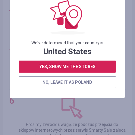
Nasze kody rabatowe najczęściej nie łączą się z kodami
innych sklepów internetowych. Korzystaj tylko z naszych.
We've determined that your country is
United States
W momencie realizacji zamówień nie przechodź na inne
YES, SHOW ME THE STORES
strony banerów reklamowy, w tym też niektórych
sklepów internetowych, może to zaszkodzić naliczeniu
Cashback`u.
NO, LEAVE IT AS POLAND
Prosimy zwrócić uwagę, że podczas przejścia do
sklepów internetowych przez serwis Smarty.Sale zaleca