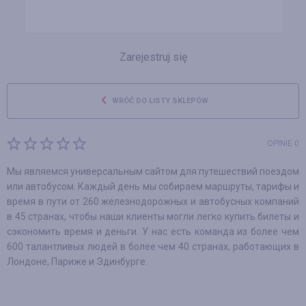
Zarejestruj się
WRÓĆ DO LISTY SKLEPÓW
OPINIE 0
Мы являемся универсальным сайтом для путешествий поездом
или автобусом. Каждый день мы собираем маршруты, тарифы и
время в пути от 260 железнодорожных и автобусных компаний
в 45 странах, чтобы наши клиенты могли легко купить билеты и
сэкономить время и деньги. У нас есть команда из более чем
600 талантливых людей в более чем 40 странах, работающих в
Лондоне, Париже и Эдинбурге.