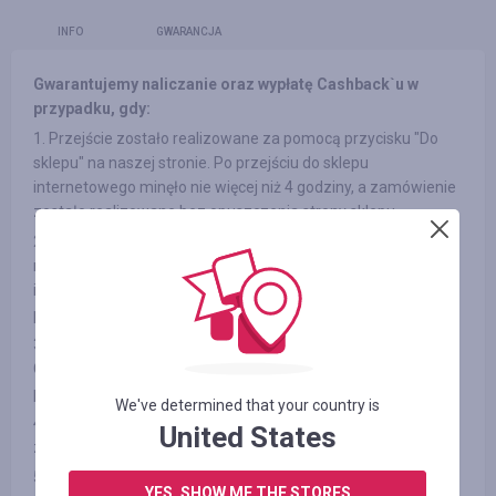
INFO
GWARANCJA
Gwarantujemy naliczanie oraz wypłatę Cashback`u w
przypadku, gdy:
1. Przejście zostało realizowane za pomocą przycisku "Do
sklepu" na naszej stronie. Po przejściu do sklepu
internetowego minęło nie więcej niż 4 godziny, a zamówienie
zostało realizowane bez opuszczenia strony sklepu.
2. Po przejściu do sklepu nie wchodziłeś na strony banerów
reklamowych z innych źródeł oraz do newsleterów sklepów
internetowychв na stronie, a także nie korzystałeś z kodów
promocyjnych innych firm.
3. Wybrany przez Ciebie produkt bierze udział w programie
Cashback (w niektórych sklepach internetowych istnieje
podział na kategorie, patrz zakładkę «Informacja/Warunki» )
We've determined that your country is
4. Po realizacji płatności w sklepie internetowym nie
United States
zrezygnowałeś z zakupu z żadnych przyczyn
5. Nie korzystasz lub wyłączyłeś specjalne blokery reklam jak
YES, SHOW ME THE STORES