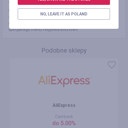
AdBlock, lub inne
Gwarantujemy wypłatę zarobionych przez Ciebie kosztów w
NO, LEAVE IT AS POLAND
dogodny sposób w ciągu trzech dni roboczych (zwykłe nie
dłużej niż doba) po złożeniu zapytania za pośrednictwem
specjalnego menu «Wypłata kosztów».
Podobne sklepy
AliExpress
Cashback
do 5.00%