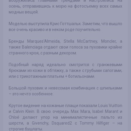
вооружились главными трендами и настроились на
осень, отправившись к морю на фотосъемку всех самых
модных вещей.
Моделью выступила Крис Готтшальк. Заметим, что вышло
все очень красиво и в неком роде поучительно.
Бренды Marques'Almeida, Stella McCartney, Moncler, а
также Balenciaga отдают свои голоса за пуховики крайне
странного кроя, с разным декором.
Подобный наряд идеально смотрится с гранжевыми
брюками из кожи в обтяжку, а также с грубыми сапогами,
или с трикотажным платьем + ботильонами.
Большой пуховик и невесомая комбинация с шпильками
– это нечто особенное.
Крутое видение на кожаные плащи показали Louis Vuitton
и Calvin Klein. В свою очередь Max Mara, Isabel Marant и
Chloé делают упор на минималистичные пальто из
шерсти, а Givenchy, Dsquared2 с Tommy Hilfiger – на
строгие бушлаты.