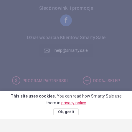
Śledź nowinki i promocje
Dział wsparcia Klientów Smarty.Sale
help@smarty.sale
PROGRAM
PARTNERSKI
DODAJ
SKLEP
This site uses cookies.
You can read how Smarty Sale use
POLSKA
them in
privacy policy
Ok, got it
© 2026. Smarty.Sale. All rights reserved.
Umowa kliencka
Polityka
prywatności