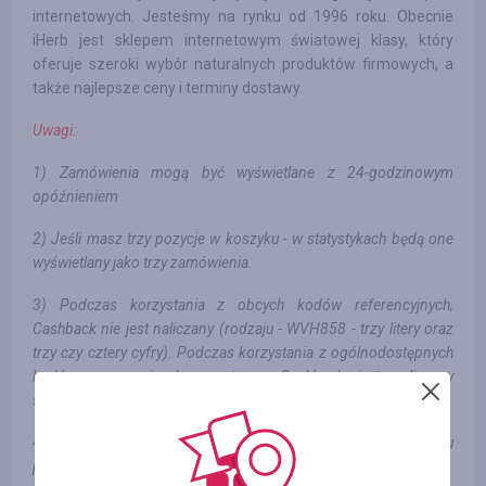
internetowych. Jesteśmy na rynku od 1996 roku. Obecnie
iHerb jest sklepem internetowym światowej klasy, który
oferuje szeroki wybór naturalnych produktów firmowych, a
także najlepsze ceny i terminy dostawy.
Uwagi:
1) Zamówienia mogą być wyświetlane z 24-godzinowym
opóźnieniem
2) Jeśli masz trzy pozycje w koszyku - w statystykach będą one
wyświetlany jako trzy zamówienia.
3) Podczas korzystania z obcych kodów referencyjnych,
Cashback nie jest naliczany (rodzaju - WVH858 - trzy litery oraz
trzy czy cztery cyfry). Podczas korzystania z ogólnodostępnych
kodów promocyjnych ze strony, Cashback jest naliczany
sprawnie.
4) Żeby otrzymać Cashback, musisz przejść z innego serwisu
przed każdym zamówieniem. 1 przejście - 1 zamówienie.