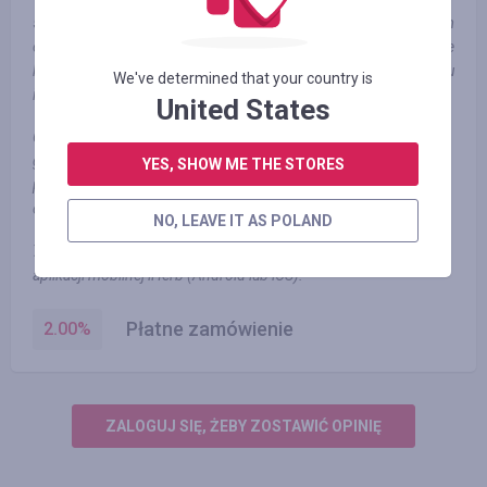
5) W przypadku jakichkolwiek pytań, skontaktuj się z działem
obsługi technicznej Smarty Sale, uprzejmie prosimy, nie
kontaktować się z działem obsługi technicznej sklepu
We've determined that your country is
internetowego.
United States
6) Jeśli zamówienie jest wypłacane częściowo bonusy, zwrot
gotówki jest obliczany na podstawie kwoty zakupu
YES, SHOW ME THE STORES
pomniejszonej o bonusy. W przypadku zamówień w pełni
opłaconych bonusów, zwrot gotówki nie jest naliczany
NO, LEAVE IT AS POLAND
7) Cashback nie jest pobierany za zamówienia składane w
aplikacji mobilnej iHerb (Android lub iOS).
Płatne zamówienie
2.00
%
ZALOGUJ SIĘ, ŻEBY ZOSTAWIĆ OPINIĘ