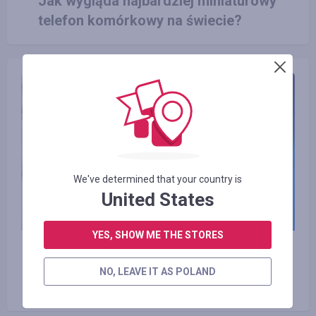
Jak wygląda najbardziej miniaturowy
telefon komórkowy na świecie?
We've determined that your country is
United States
YES, SHOW ME THE STORES
11.10.2017
Intel odłożył produkcję nowych
NO, LEAVE IT AS POLAND
procesorów