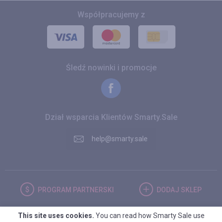
Współpracujemy z
Śledź nowinki i promocje
Dział wsparcia Klientów Smarty.Sale
help@smarty.sale
PROGRAM
PARTNERSKI
DODAJ
SKLEP
This site uses cookies.
You can read how Smarty Sale use
POLSKA