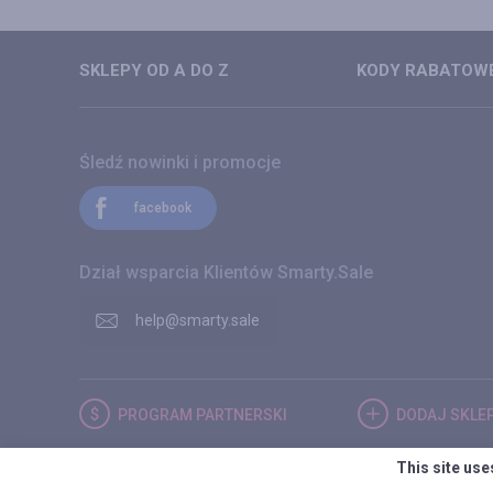
SKLEPY OD A DO Z
KODY RABATOWE
Śledź nowinki i promocje
facebook
Dział wsparcia Klientów Smarty.Sale
help@smarty.sale
PROGRAM
PARTNERSKI
DODAJ
SKLE
© 2026. Smarty.Sale. All rights reserved.
Umowa kliencka
Polity
This site use