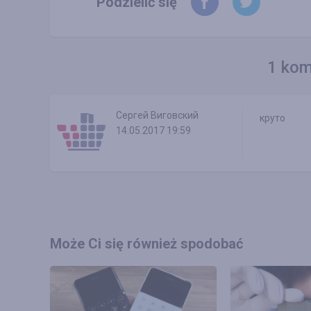
Podzielić się
1 kom
Сергей Виговский
круто
14.05.2017 19:59
Może Ci się również spodobać