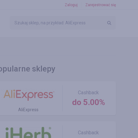
Zaloguj
Zarejestrować się
opularne sklepy
Cashback
do 5.00%
AliExpress
Cashback