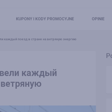
KUPONY
I KODY PROMOCYJNE
OPINIE
и каждый поезд в стране на ветряную энергию
P
евели каждый
а ветряную