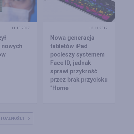
11.10.2017
13.11.2017
żył
Nowa generacja
ę nowych
tabletów iPad
ów
pocieszy systemem
Face ID, jednak
sprawi przykrość
przez brak przycisku
"Home"
KTUALNOŚCI