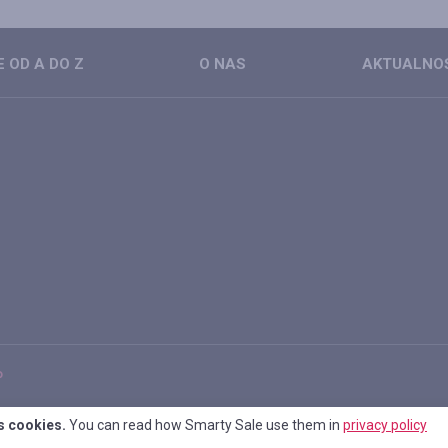
 OD A DO Z
O NAS
AKTUALNO
P
ka prywatności
s cookies.
You can read how Smarty Sale use them in
privacy policy