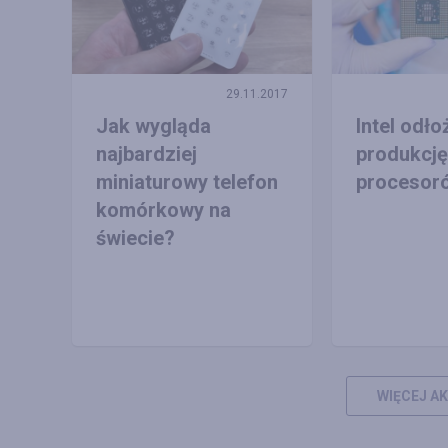
29.11.2017
Jak wygląda
Intel odło
najbardziej
produkcj
miniaturowy telefon
procesor
komórkowy na
świecie?
WIĘCEJ A