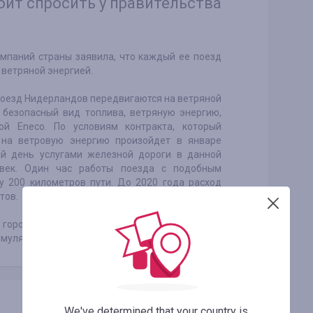
оит спросить у правительства
мпаний страны заявила, что каждый ее поезд
 ветряной энергией.
й поезд Нидерландов передвигаются на ветряной
 безопасный вид топлива, ветряную энергию,
й Eneco. По условиям контракта, который
 на ветровую энергию произойдет в январе
ый день услугами железной дороги в данной
овек. Один час работы поезда с подобным
у 200 километров пути. До 2020 года расход
тов.
 город Тулувр-о-Перш, была построена трасса,
умуляторов.
We've determined that your country is