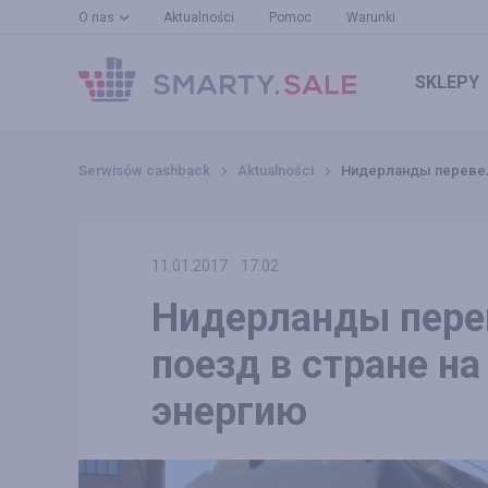
O nas
Aktualności
Pomoc
Warunki
SKLEPY
Serwisów cashback
Aktualności
Нидерланды перевел
11.01.2017
17:02
Нидерланды пер
поезд в стране н
энергию