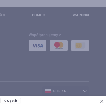
ŚCI
POMOC
WARUNKI
Współpracujemy z
POLSKA
Ok, got it