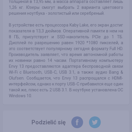
толщиной в 13,95 мм, а масса аппарата составляет лишь
1,26 кг. Юзеры смогут выбрать 2 варианта цветового
решения ноутбука - золотистый или серебреный.
В устройстве есть процессора Kaby Lake, его экран достиг
показателя в 13,3 дюймов. Оперативной памяти в нем на
8 ГБ, присутствует и SSD-накопитель PCIe до 1 ТБ.
Дисплей по разрешению равен 1920 *1080 пикселей, а
это соответствует популярному сегодня формату Full HD.
Производитель заявляет, что время автономной работы
их новинки равно 14 часам. Портативному компьютеру
Envy 13 предоставляются адаптера беспроводной связи
Wi-Fi с Bluetooth, USB-C, USB 3.1, а также аудио Bang &
Olufsen. Сообщается, что Envy 13 распрощался с HDMI-
интерфейсом, однако к порту USB-C прибавился еще один
такой же, плюс есть 2 USB 3.1. В ноутбуке установлена ОС
Windows 10.
Podzielić się