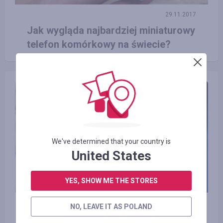
29.11.2017
Jak wygląda najbardziej miniaturowy
telefon komórkowy na świecie?
We've determined that your country is
United States
YES, SHOW ME THE STORES
11.10.2017
NO, LEAVE IT AS POLAND
Intel odłożył produkcję nowych