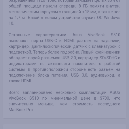
разрешением 1920*1080, который занимает целых 80% от
общей площади панели спереди, 8 ГБ памяти внутри,
металлическим корпусом с толщиной в 18 мм, а также вес
на 1,7 кг. Базой в новом устройстве служит ОС Windows
10.
Остальные характеристики Asus VivoBook S510
включают: порты USB-C и HDMI, разъем на наушники,
картридер, дактилоскопический датчик с клавиатурой с
подсветкой. Теперь более подробно. Левый край новинки
обладает парой разъемов USB 2.0, картридер SD/SDHC и
индикаторами по активности накопителя с работой
системы. В противоположной стороне есть разъем на
подключение блока питания, USB 3.0, аудиовыход, а
также HDMI.
Всего запланировано несколько комплектаций ASUS
VivoBook S510 по минимальной цене в $700, что
значительно меньше, чем стоимость последнего
MacBook Pro.