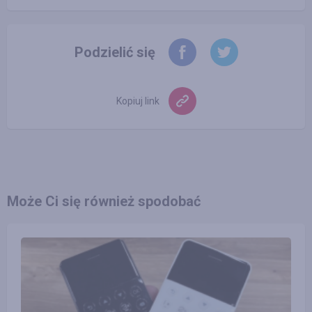
Podzielić się
Kopiuj link
Może Ci się również spodobać