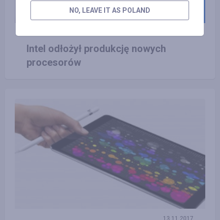
NO, LEAVE IT AS POLAND
11.10.2017
Intel odłożył produkcję nowych
procesorów
13.11.2017