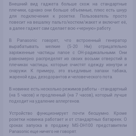
Внешний вид гаджета больше схож на стандартные
плечики, однако они больше объемные, плюс есть шнур
для подключения к розетке. Пользователь просто
повесит на вешалку пальто/костюм/жакет и включит её,
а далее гаджет сам сделает всю «черную» работу.
В Panasonic говорят, что встроенный генератор
вырабатывать мелкие (5-20 Нм) отрицательно
заряженные частицы nanoe с OH-радикальными. Они
равномерно распределят из своих восьми отверстий в
плечиках частицы, которые очистят одежду изнутри и
снаружи. К примеру, это въедливые запахи табака,
жареной еды, дезодорантов и человеческого пота.
В новинке есть несколько режимов работы - стандартный
(на 5 часов) и продленный (на 7 часов), который лучше
подходит на удаление аллергенов.
Устройство функционирует почти бесшумно. Кроме
розетки новинка работает и от стандартных батареек. О
сроках запуска в продажу MS-DH100 представители
Panasonic еще ничего не говорят.